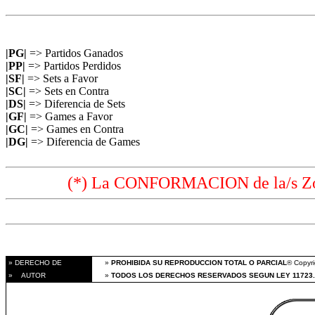
|PG|
=> Partidos Ganados
|PP|
=> Partidos Perdidos
|SF|
=> Sets a Favor
|SC|
=> Sets en Contra
|DS|
=> Diferencia de Sets
|GF|
=> Games a Favor
|GC|
=> Games en Contra
|DG|
=> Diferencia de Games
(*) La CONFORMACION de la/s Zon
» DERECHO DE
»
PROHIBIDA SU REPRODUCCION TOTAL O PARCIAL
® Copyri
» AUTOR
»
TODOS LOS DERECHOS RESERVADOS SEGUN LEY 11723.