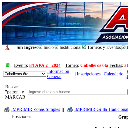
Sin Ingreso
Inicio
|
Institucional
|
Torneos y Eventos
|
J
Evento
:
ETAPA 2 - 2024
Torneo
:
Caballeros 6ta
Fechas
:
3
Información
|
Inscripciones
|
Calendario
|
General
Buscar
"patron" y
MARCAR:
IMPRIMIR Zonas Simples
||
IMPRIMIR Grilla Tradiciona
Posiciones
Gru