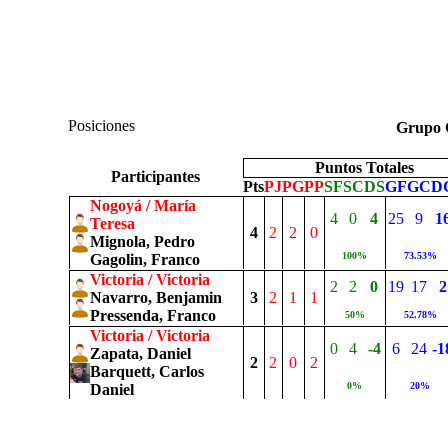
Posiciones
Grup
Puntos Totales
Participantes
Pts
PJ
PG
PP
SF
SC
DS
GF
GC
D
Nogoyá / María
4
0
4
25
9
1
Teresa
4
2
2
0
Mignola, Pedro
100%
73.53%
Gagolin, Franco
Victoria / Victoria
2
2
0
19
17
2
Navarro, Benjamin
3
2
1
1
Pressenda, Franco
50%
52.78%
Victoria / Victoria
0
4
-4
6
24
-1
Zapata, Daniel
2
2
0
2
Barquett, Carlos
0%
20%
Daniel