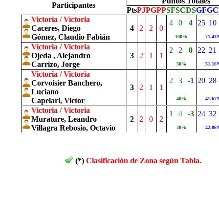
Puntos Totales
Participantes
Pts
PJ
PG
PP
SF
SC
DS
GF
GC
Victoria / Victoria
4
0
4
25
10
Caceres, Diego
4
2
2
0
Gómez, Claudio Fabián
100%
71.43
Victoria / Victoria
2
2
0
22
21
Ojeda , Alejandro
3
2
1
1
Carrizo, Jorge
50%
51.16
Victoria / Victoria
2
3
-1
20
28
Corvoisier Banchero,
3
2
1
1
Luciano
40%
41.67
Capelari, Victor
Victoria / Victoria
1
4
-3
24
32
Murature, Leandro
2
2
0
2
Villagra Rebosio, Octavio
20%
42.86
(*)
Clasificación de Zona según Tabla.