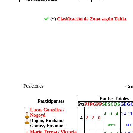
(*)
Clasificación de Zona según Tabla.
Posiciones
Gr
Puntos Totales
Participantes
Pts
PJ
PG
PP
SF
SC
DS
GF
G
Lucas González /
4
0
4
24
11
Nogoyá
4
2
2
0
Daglio, Emiliano
100%
68.5
Gomez, Emanuel
María Teresa / Victoria