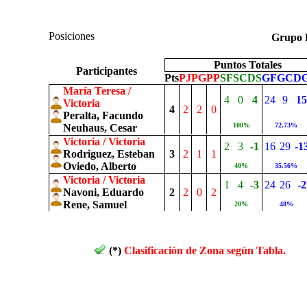
Posiciones
Grupo
Puntos Totales
Participantes
Pts
PJ
PG
PP
SF
SC
DS
GF
GC
D
María Teresa /
4
0
4
24
9
15
Victoria
4
2
2
0
Peralta, Facundo
100%
72.73%
Neuhaus, Cesar
Victoria / Victoria
2
3
-1
16
29
-1
Rodriguez, Esteban
3
2
1
1
Oviedo, Alberto
40%
35.56%
Victoria / Victoria
1
4
-3
24
26
-2
Navoni, Eduardo
2
2
0
2
Rene, Samuel
20%
48%
(*)
Clasificación de Zona según Tabla.