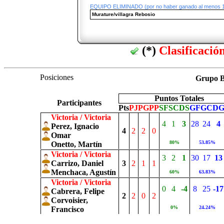
EQUIPO ELIMINADO (por no haber ganado al menos 1 
Murature/villagra Rebosio
(*)
Clasificació
Posiciones
Grupo
Puntos Totales
Participantes
Pts
PJ
PG
PP
SF
SC
DS
GF
GC
D
Victoria / Victoria
4
1
3
28
24
4
Perez, Ignacio
4
2
2
0
Omar
80%
53.85%
Onetto, Martín
Victoria / Victoria
3
2
1
30
17
13
Carrizo, Daniel
3
2
1
1
Menchaca, Agustín
60%
63.83%
Victoria / Victoria
0
4
-4
8
25
-17
Cabrera, Felipe
2
2
0
2
Corvoisier,
0%
24.24%
Francisco