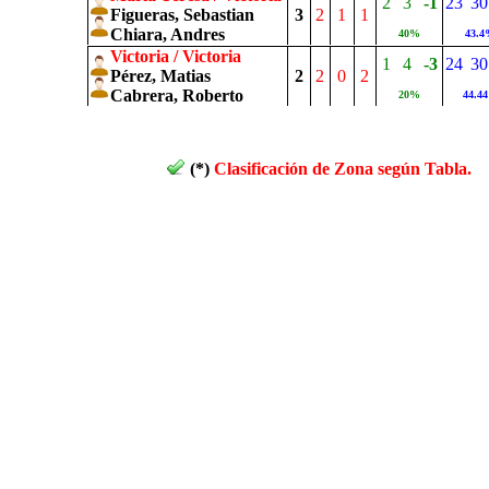
2
3
-1
23
30
Figueras, Sebastian
3
2
1
1
Chiara, Andres
40%
43.
Victoria / Victoria
1
4
-3
24
30
Pérez, Matias
2
2
0
2
Cabrera, Roberto
20%
44.4
(*)
Clasificación de Zona según Tabla.