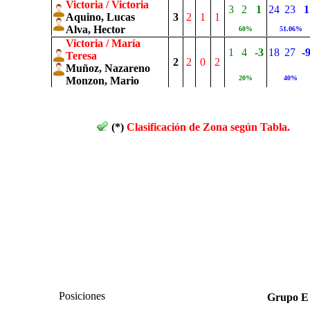
Victoria / Victoria
3
2
1
24
23
1
Aquino, Lucas
3
2
1
1
Alva, Hector
60%
51.06%
Victoria / María
1
4
-3
18
27
-
Teresa
2
2
0
2
Muñoz, Nazareno
20%
40%
Monzon, Mario
(*)
Clasificación de Zona según Tabla.
Posiciones
Grupo 