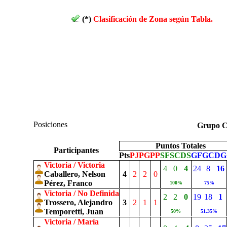
(*)
Clasificación de Zona según Tabla.
Posiciones
Grupo
Puntos Totales
Participantes
Pts
PJ
PG
PP
SF
SC
DS
GF
GC
DG
Victoria / Victoria
4
0
4
24
8
16
Caballero, Nelson
4
2
2
0
Pérez, Franco
100%
75%
Victoria / No Definida
2
2
0
19
18
1
Trossero, Alejandro
3
2
1
1
Temporetti, Juan
50%
51.35%
Victoria / María