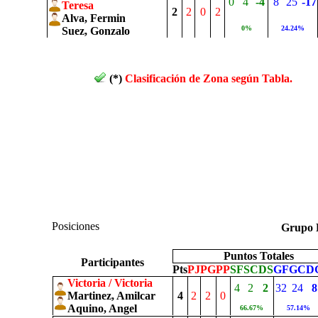
0
4
-4
8
25
-17
Teresa
2
2
0
2
Alva, Fermin
0%
24.24%
Suez, Gonzalo
(*)
Clasificación de Zona según Tabla.
Posiciones
Grup
Puntos Totales
Participantes
Pts
PJ
PG
PP
SF
SC
DS
GF
GC
D
Victoria / Victoria
4
2
2
32
24
8
Martinez, Amilcar
4
2
2
0
Aquino, Angel
66.67%
57.14%