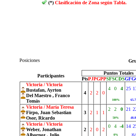
(*)
Clasificación de Zona según Tabla.
Posiciones
Gr
Puntos Totales
Participantes
Pts
PJ
PG
PP
SF
SC
DS
GF
G
Victoria / Victoria
4
0
4
25
1
Bustafan, Ayrton
4
2
2
0
Del Maestro , Franco
100%
65.
Tomás
Victoria / María Teresa
2
2
0
21
2
Firpo, Juan Sebastian
3
2
1
1
Osor, Ricardo
50%
48.
Victoria / Victoria
0
4
-4
14
2
Weber, Jonathan
2
2
0
2
Albornoz , Julio
0%
35