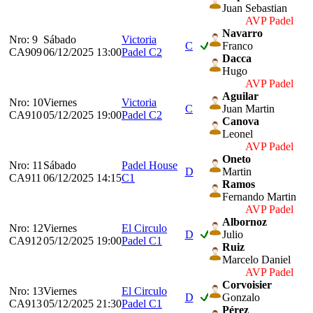
Juan Sebastian
AVP Padel
Navarro
Nro: 9
Sábado
Victoria
C
Franco
CA909
06/12/2025 13:00
Padel C2
Dacca
Hugo
AVP Padel
Aguilar
Nro: 10
Viernes
Victoria
C
Juan Martin
CA910
05/12/2025 19:00
Padel C2
Canova
Leonel
AVP Padel
Oneto
Nro: 11
Sábado
Padel House
D
Martin
CA911
06/12/2025 14:15
C1
Ramos
Fernando Martin
AVP Padel
Albornoz
Nro: 12
Viernes
El Circulo
D
Julio
CA912
05/12/2025 19:00
Padel C1
Ruiz
Marcelo Daniel
AVP Padel
Corvoisier
Nro: 13
Viernes
El Circulo
D
Gonzalo
CA913
05/12/2025 21:30
Padel C1
Pérez