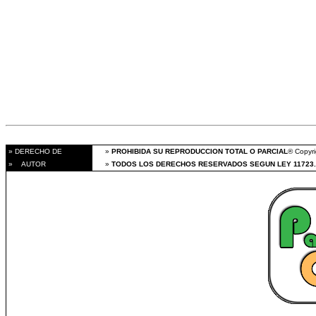
» DERECHO DE
»
PROHIBIDA SU REPRODUCCION TOTAL O PARCIAL
® Copyri
» AUTOR
»
TODOS LOS DERECHOS RESERVADOS SEGUN LEY 11723.