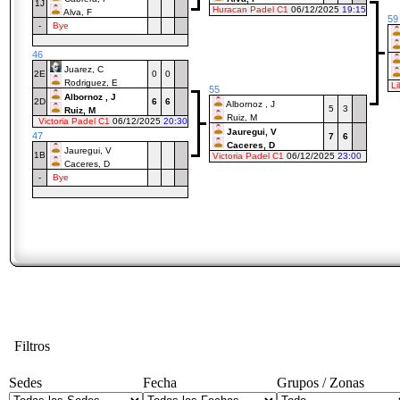
1J
Huracan Padel C1
06/12/2025
19:15
Alva, F
59
-
Bye
46
Juarez, C
2E
0
0
Rodriguez, E
Li
55
Albornoz , J
2D
6
6
Albornoz , J
5
3
Ruiz, M
Ruiz, M
Victoria Padel C1
06/12/2025
20:30
Jauregui, V
47
7
6
Caceres, D
Jauregui, V
1B
Victoria Padel C1
06/12/2025
23:00
Caceres, D
-
Bye
Filtros
Sedes
Fecha
Grupos / Zonas