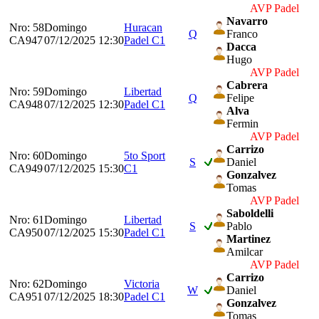
AVP Padel
Navarro
Nro: 58
Domingo
Huracan
Q
Franco
CA947
07/12/2025 12:30
Padel C1
Dacca
Hugo
AVP Padel
Cabrera
Nro: 59
Domingo
Libertad
Q
Felipe
CA948
07/12/2025 12:30
Padel C1
Alva
Fermin
AVP Padel
Carrizo
Nro: 60
Domingo
5to Sport
S
Daniel
CA949
07/12/2025 15:30
C1
Gonzalvez
Tomas
AVP Padel
Saboldelli
Nro: 61
Domingo
Libertad
S
Pablo
CA950
07/12/2025 15:30
Padel C1
Martinez
Amilcar
AVP Padel
Carrizo
Nro: 62
Domingo
Victoria
W
Daniel
CA951
07/12/2025 18:30
Padel C1
Gonzalvez
Tomas