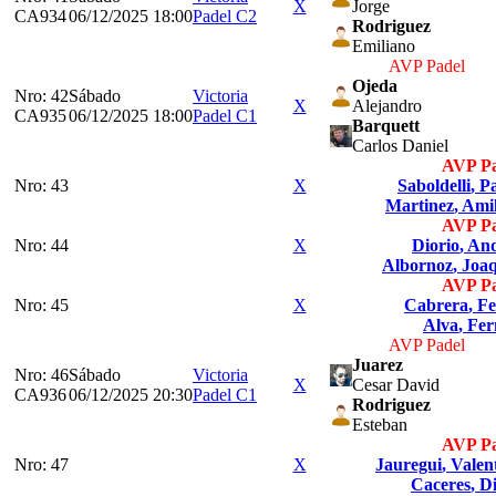
X
Jorge
CA934
06/12/2025 18:00
Padel C2
Rodriguez
Emiliano
AVP Padel
Ojeda
Nro: 42
Sábado
Victoria
X
Alejandro
CA935
06/12/2025 18:00
Padel C1
Barquett
Carlos Daniel
AVP Pa
Nro: 43
X
Saboldelli
, P
Martinez
, Ami
AVP Pa
Nro: 44
X
Diorio
, An
Albornoz
, Joa
AVP Pa
Nro: 45
X
Cabrera
, Fe
Alva
, Fe
AVP Padel
Juarez
Nro: 46
Sábado
Victoria
X
Cesar David
CA936
06/12/2025 20:30
Padel C1
Rodriguez
Esteban
AVP Pa
Nro: 47
X
Jauregui
, Valen
Caceres
, D