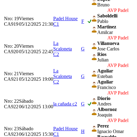
Bruno
AVP Padel
Saboldelli
Nro: 19
Viernes
Padel House
F
Pablo
CA919
05/12/2025 21:30
C1
Martinez
Amilcar
AVP Padel
La
Villanueva
Nro: 20
Viernes
Scaloneta
G
Jose Carlos
CA920
05/12/2025 22:45
C2
Rios
Julian
AVP Padel
La
Aguilar
Nro: 21
Viernes
Scaloneta
G
Esteban
CA921
05/12/2025 19:00
C2
Aguilar
Francisco
AVP Padel
Diorio
Nro: 22
Sábado
la cañada c2
G
Andres
CA922
06/12/2025 13:00
Albornoz
Joaquin
AVP Padel
Perez
Nro: 23
Sábado
Padel House
H
Ignacio Omar
CA923
06/12/2025 15:30
C1
Basualdo