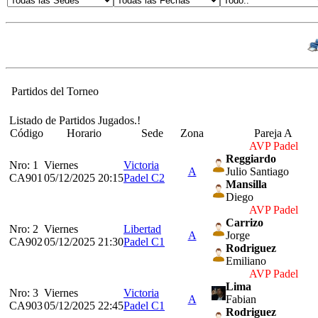
Partidos del Torneo
Listado de Partidos Jugados.!
Código
Horario
Sede
Zona
Pareja A
AVP Padel
Reggiardo
Nro: 1
Viernes
Victoria
A
Julio Santiago
CA901
05/12/2025 20:15
Padel C2
Mansilla
Diego
AVP Padel
Carrizo
Nro: 2
Viernes
Libertad
A
Jorge
CA902
05/12/2025 21:30
Padel C1
Rodriguez
Emiliano
AVP Padel
Lima
Nro: 3
Viernes
Victoria
A
Fabian
CA903
05/12/2025 22:45
Padel C1
Rodriguez