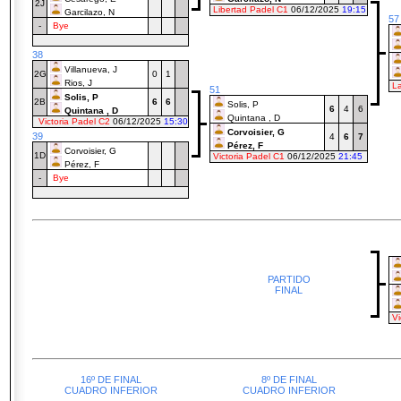
2J
Libertad Padel C1
06/12/2025
19:15
Garcilazo, N
57
-
Bye
38
Villanueva, J
2G
0
1
Rios, J
L
51
Solis, P
2B
6
6
Solis, P
6
4
6
Quintana , D
Quintana , D
Victoria Padel C2
06/12/2025
15:30
Corvoisier, G
39
4
6
7
Pérez, F
Corvoisier, G
1D
Victoria Padel C1
06/12/2025
21:45
Pérez, F
-
Bye
PARTIDO
FINAL
Vi
16º DE FINAL
8º DE FINAL
CUADRO INFERIOR
CUADRO INFERIOR