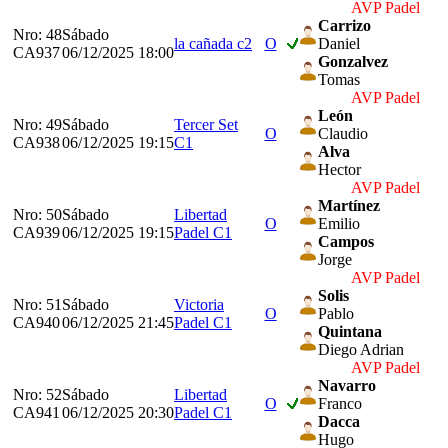
AVP Padel
Carrizo
Nro: 48
Sábado
la cañada c2
O
Daniel
CA937
06/12/2025 18:00
Gonzalvez
Tomas
AVP Padel
León
Nro: 49
Sábado
Tercer Set
O
Claudio
CA938
06/12/2025 19:15
C1
Alva
Hector
AVP Padel
Martínez
Nro: 50
Sábado
Libertad
O
Emilio
CA939
06/12/2025 19:15
Padel C1
Campos
Jorge
AVP Padel
Solis
Nro: 51
Sábado
Victoria
O
Pablo
CA940
06/12/2025 21:45
Padel C1
Quintana
Diego Adrian
AVP Padel
Navarro
Nro: 52
Sábado
Libertad
O
Franco
CA941
06/12/2025 20:30
Padel C1
Dacca
Hugo