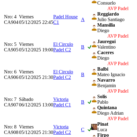
Consuelo
AVP Padel
Reggiardo
Nro: 4
Viernes
Padel House
A
Julio Santiago
CA904
05/12/2025 22:45
C1
Mansilla
Diego
AVP Padel
Jauregui
Nro: 5
Viernes
El Circulo
B
Valentino
CA905
05/12/2025 19:00
Padel C2
Caceres
Diego
AVP Padel
Balbi
Nro: 6
Viernes
El Circulo
B
Mateo Ignacio
CA906
05/12/2025 21:30
Padel C2
Navarro
Benjamin
AVP Padel
Solis
Nro: 7
Sábado
Victoria
B
Pablo
CA907
06/12/2025 13:00
Padel C1
Quintana
Diego Adrian
AVP Padel
Pinat
Nro: 8
Viernes
Victoria
C
Luca
CA908
05/12/2025 21:30
Padel C2
Firpo