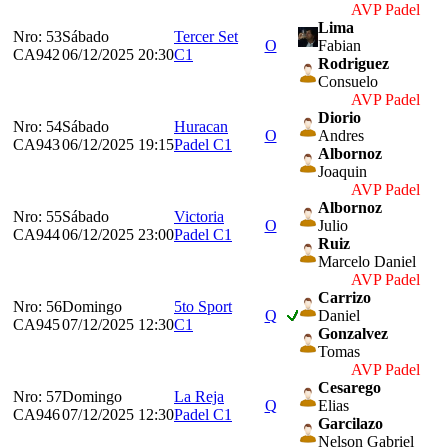
AVP Padel
Lima
Nro: 53
Sábado
Tercer Set
O
Fabian
CA942
06/12/2025 20:30
C1
Rodriguez
Consuelo
AVP Padel
Diorio
Nro: 54
Sábado
Huracan
O
Andres
CA943
06/12/2025 19:15
Padel C1
Albornoz
Joaquin
AVP Padel
Albornoz
Nro: 55
Sábado
Victoria
O
Julio
CA944
06/12/2025 23:00
Padel C1
Ruiz
Marcelo Daniel
AVP Padel
Carrizo
Nro: 56
Domingo
5to Sport
Q
Daniel
CA945
07/12/2025 12:30
C1
Gonzalvez
Tomas
AVP Padel
Cesarego
Nro: 57
Domingo
La Reja
Q
Elias
CA946
07/12/2025 12:30
Padel C1
Garcilazo
Nelson Gabriel