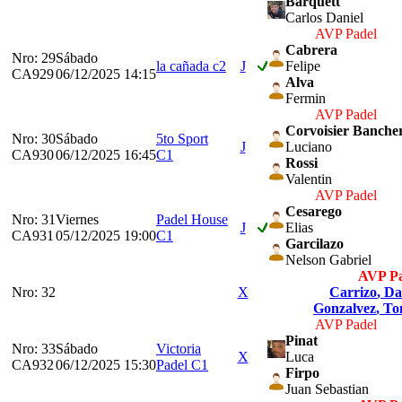
Barquett
Carlos Daniel
AVP Padel
Cabrera
Nro: 29
Sábado
la cañada c2
J
Felipe
CA929
06/12/2025 14:15
Alva
Fermin
AVP Padel
Corvoisier Banche
Nro: 30
Sábado
5to Sport
J
Luciano
CA930
06/12/2025 16:45
C1
Rossi
Valentin
AVP Padel
Cesarego
Nro: 31
Viernes
Padel House
J
Elias
CA931
05/12/2025 19:00
C1
Garcilazo
Nelson Gabriel
AVP Pa
Nro: 32
X
Carrizo
, Da
Gonzalvez
, T
AVP Padel
Pinat
Nro: 33
Sábado
Victoria
X
Luca
CA932
06/12/2025 15:30
Padel C1
Firpo
Juan Sebastian