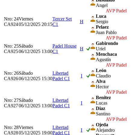
Angel
AVP Padel
Luca
Nro: 24
Viernes
Tercer Set
H
Sergio
CA924
05/12/2025 20:15
C1
Pelaez
Juan Pablo
AVP Padel
Gabirondo
Nro: 25
Sábado
Padel House
H
Uriel
CA925
06/12/2025 13:00
C1
Menchaca
Agustín
AVP Padel
León
Nro: 26
Sábado
Libertad
I
Claudio
CA926
06/12/2025 15:30
Padel C1
Alva
Hector
AVP Padel
Benitez
Nro: 27
Sábado
Libertad
I
Lucas
CA927
06/12/2025 13:00
Padel C1
Diaz
Santino
AVP Padel
Ojeda
Nro: 28
Viernes
Libertad
I
Alejandro
CA928
05/12/2025 19:00
Padel C1