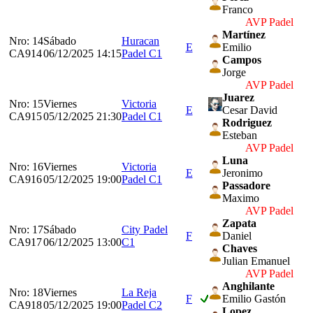
Franco
AVP Padel
Martínez
Nro: 14
Sábado
Huracan
E
Emilio
CA914
06/12/2025 14:15
Padel C1
Campos
Jorge
AVP Padel
Juarez
Nro: 15
Viernes
Victoria
E
Cesar David
CA915
05/12/2025 21:30
Padel C1
Rodriguez
Esteban
AVP Padel
Luna
Nro: 16
Viernes
Victoria
E
Jeronimo
CA916
05/12/2025 19:00
Padel C1
Passadore
Maximo
AVP Padel
Zapata
Nro: 17
Sábado
City Padel
F
Daniel
CA917
06/12/2025 13:00
C1
Chaves
Julian Emanuel
AVP Padel
Anghilante
Nro: 18
Viernes
La Reja
F
Emilio Gastón
CA918
05/12/2025 19:00
Padel C2
Lopez