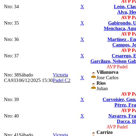
AVP Pa
Nro: 34
X
León
, Cla
Alva
, He
AVP Pa
Nro: 35
X
Gabirondo
, U
Menchaca
, Agu
AVP Pa
Nro: 36
X
Martínez
, Em
Campos
, J
AVP Pa
Nro: 37
X
Cesarego
, 
Garcilazo
, Nelson Gab
AVP Padel
Villanueva
Nro: 38
Sábado
Victoria
X
Jose Carlos
CA933
06/12/2025 15:30
Padel C2
Rios
Julian
AVP Pa
Nro: 39
X
Corvoisier
, Gon
Pérez
, Fr
AVP Pa
Nro: 40
X
Navarro
, Fr
Dacca
, 
AVP Padel
Carrizo
Nro: 41
Sábado
Victoria