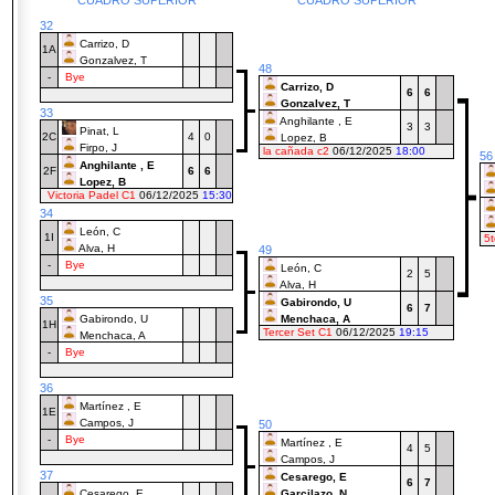
CUADRO SUPERIOR
CUADRO SUPERIOR
32
Carrizo, D
1A
Gonzalvez, T
48
-
Bye
Carrizo, D
6
6
Gonzalvez, T
33
Anghilante , E
3
3
Pinat, L
2C
4
0
Lopez, B
Firpo, J
la cañada c2
06/12/2025
18:00
56
Anghilante , E
2F
6
6
Lopez, B
Victoria Padel C1
06/12/2025
15:30
34
León, C
1I
5t
Alva, H
49
-
Bye
León, C
2
5
Alva, H
35
Gabirondo, U
6
7
Gabirondo, U
Menchaca, A
1H
Tercer Set C1
06/12/2025
19:15
Menchaca, A
-
Bye
36
Martínez , E
1E
Campos, J
50
-
Bye
Martínez , E
4
5
Campos, J
37
Cesarego, E
6
7
Cesarego, E
Garcilazo, N