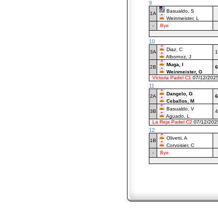
9
Basualdo, S
1A
Weinmeister, L
-
Bye
10
Diaz, C
3A
1
Albornoz, J
Muga, I
2B
6
Weinmeister, G
Victoria Padel C1
07/12/202
11
Dangelo, G
2A
6
Ceballos, M
Basualdo, V
3B
4
Aguado, L
La Reja Padel C2
07/12/20
12
Olivetti, A
1B
Corvoisier, C
-
Bye