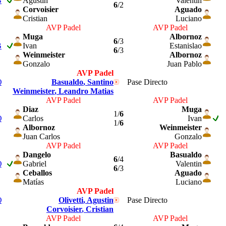
B
Agustin
Valentin
6
/2
Corvoisier
Aguado
Cristian
Luciano
AVP Padel
AVP Padel
Muga
Albornoz
6
/3
B
Ivan
Estanislao
6
/3
Weinmeister
Albornoz
Gonzalo
Juan Pablo
AVP Padel
Q
Basualdo
, Santino
Pase Directo
Weinmeister
, Leandro Matias
AVP Padel
AVP Padel
Diaz
Muga
1/
6
Q
Carlos
Ivan
1/
6
Albornoz
Weinmeister
Juan Carlos
Gonzalo
AVP Padel
AVP Padel
Dangelo
Basualdo
6
/4
Q
Gabriel
Valentin
6
/3
Ceballos
Aguado
Matías
Luciano
AVP Padel
Q
Olivetti
, Agustin
Pase Directo
Corvoisier
, Cristian
AVP Padel
AVP Padel