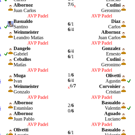
7
/6
Albornoz
Cudini
x
Juan Carlos
Geronimo
AVP Padel
AVP Padel
Basualdo
Diaz
6
/1
A
Santino
Carlos
6
/4
Weinmeister
Albornoz
Leandro Matias
Juan Carlos
AVP Padel
AVP Padel
Dangelo
Gonzalez
6
/4
A
Gabriel
Ernesto
6
/1
Ceballos
Cudini
Matías
Geronimo
AVP Padel
AVP Padel
1/
6
Muga
Olivetti
6
/4
B
Ivan
Agustin
6/
7
Weinmeister
Corvoisier
x
Gonzalo
Cristian
AVP Padel
AVP Padel
Albornoz
Basualdo
2/
6
B
Estanislao
Valentin
0/
6
Albornoz
Aguado
Juan Pablo
Luciano
AVP Padel
AVP Padel
Olivetti
Basualdo
6
/1