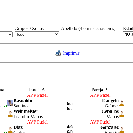
Grupos / Zonas
Apellido (3 o mas caracteres)
Esta
Imprimir
na
Pareja A
Pareja B.
AVP Padel
AVP Padel
Basualdo
Dangelo
6
/3
A
Santino
Gabriel
6
/2
Weinmeister
Ceballos
Leandro Matias
Matías
AVP Padel
AVP Padel
4/
6
Diaz
Gonzalez
6
/0
A
Carlos
Ernesto