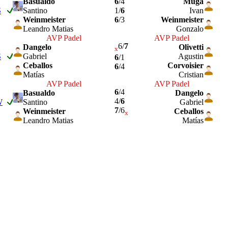
Basualdo
6
/4
Muga
S
Santino
1/
6
Ivan
Weinmeister
6
/3
Weinmeister
Leandro Matias
Gonzalo
AVP Padel
AVP Padel
6/
7
Dangelo
Olivetti
x
S
Gabriel
Agustin
6
/1
Ceballos
Corvoisier
6
/4
Matías
Cristian
AVP Padel
AVP Padel
6
/4
Basualdo
Dangelo
4/
6
W
Santino
Gabriel
7
/6
Weinmeister
Ceballos
x
Leandro Matias
Matías