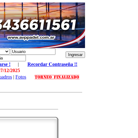
arse !
|
Recordar Contraseña !!
07/12/2025
uadros
|
Fotos