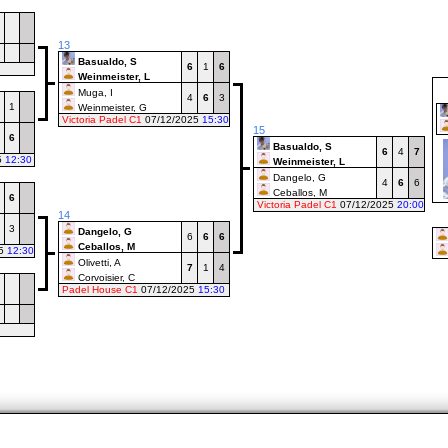
13
Basualdo, S
6
1
6
Weinmeister, L
Muga, I
4
6
3
1
Weinmeister, G
Victoria Padel C1
07/12/2025
15:30
15
6
Basualdo, S
6
4
7
5
12:30
Weinmeister, L
Dangelo, G
4
6
6
Ceballos, M
6
Victoria Padel C1
07/12/2025
20:00
14
3
Dangelo, G
6
6
6
Ceballos, M
25
12:30
Olivetti, A
7
1
4
Corvoisier, C
Padel House C1
07/12/2025
15:30