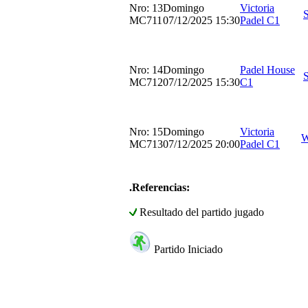
Nro: 13
Domingo
Victoria
MC711
07/12/2025 15:30
Padel C1
Nro: 14
Domingo
Padel House
MC712
07/12/2025 15:30
C1
Nro: 15
Domingo
Victoria
MC713
07/12/2025 20:00
Padel C1
.Referencias:
Resultado del partido jugado
Partido Iniciado