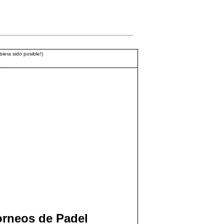
iera sido posible!)
3
orneos de Padel