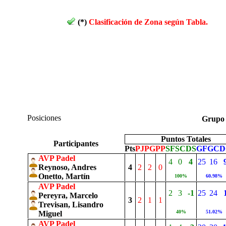
(*)
Clasificación de Zona según Tabla.
Posiciones
Grup
Puntos Totales
Participantes
Pts
PJ
PG
PP
SF
SC
DS
GF
GC
D
AVP Padel
4
0
4
25
16
Reynoso, Andres
4
2
2
0
Onetto, Martín
100%
60.98%
AVP Padel
2
3
-1
25
24
Pereyra, Marcelo
3
2
1
1
Trevisan, Lisandro
40%
51.02%
Miguel
AVP Padel