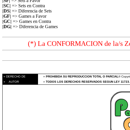
|SF|
=> Sets a Favor
|SC|
=> Sets en Contra
|DS|
=> Diferencia de Sets
|GF|
=> Games a Favor
|GC|
=> Games en Contra
|DG|
=> Diferencia de Games
(*) La CONFORMACION de la/s Zon
» DERECHO DE
»
PROHIBIDA SU REPRODUCCION TOTAL O PARCIAL
® Copyri
» AUTOR
»
TODOS LOS DERECHOS RESERVADOS SEGUN LEY 11723.