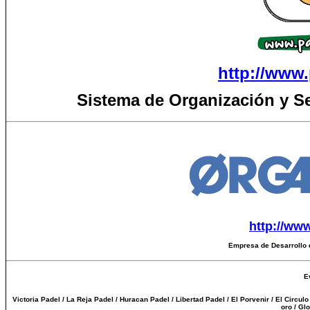
http://www.
Sistema de Organización y S
http://ww
Empresa de Desarrollo 
E
Victoria Padel / La Reja Padel / Huracan Padel / Libertad Padel / El Porvenir / El Circul
oro / Gl