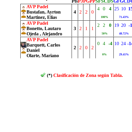
Pts
PJ
PG
PP
SF
SC
DS
GF
GC
D
AVP Padel
4
0
4
25
10
1
Bustafan, Ayrton
4
2
2
0
Martinez, Elias
100%
71.43%
AVP Padel
2
2
0
19
20
-
Bonetto, Lautaro
3
2
1
1
Ojeda , Alejandro
50%
48.72%
AVP Padel
0
4
-4
10
24
-1
Barquett, Carlos
2
2
0
2
Daniel
0%
29.41%
Olarte, Mariano
(*)
Clasificación de Zona según Tabla.