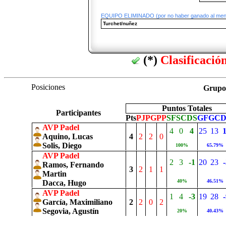
EQUIPO ELIMINADO (por no haber ganado al meno
Turchet/nuñez
(*)
Clasificació
Posiciones
Grup
Puntos Totales
Participantes
Pts
PJ
PG
PP
SF
SC
DS
GF
GC
AVP Padel
4
0
4
25
13
Aquino, Lucas
4
2
2
0
Solis, Diego
100%
65.79%
AVP Padel
2
3
-1
20
23
Ramos, Fernando
3
2
1
1
Martin
40%
46.51%
Dacca, Hugo
AVP Padel
1
4
-3
19
28
García, Maximiliano
2
2
0
2
Segovia, Agustín
20%
40.43%