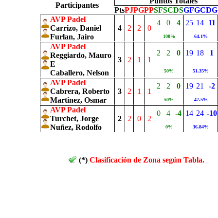
Puntos Totales
Participantes
Pts
PJ
PG
PP
SF
SC
DS
GF
GC
DG
AVP Padel
4
0
4
25
14
11
Carrizo, Daniel
4
2
2
0
Furlan, Jairo
100%
64.1%
AVP Padel
2
2
0
19
18
1
Reggiardo, Mauro
3
2
1
1
E
50%
51.35%
Caballero, Nelson
AVP Padel
2
2
0
19
21
-2
Cabrera, Roberto
3
2
1
1
Martinez, Osmar
50%
47.5%
AVP Padel
0
4
-4
14
24
-10
Turchet, Jorge
2
2
0
2
Nuñez, Rodolfo
0%
36.84%
(*)
Clasificación de Zona según Tabla.