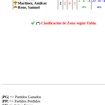
1
4
-3
20
30
-
Martinez, Amilcar
2
2
0
2
Rene, Samuel
20%
40%
(*)
Clasificación de Zona según Tabla.
|PG|
=> Partidos Ganados
|PP|
=> Partidos Perdidos