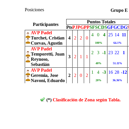
Posiciones
Grupo 
Puntos Totales
Participantes
Pts
PJ
PG
PP
SF
SC
DS
GF
GC
DG
AVP Padel
4
0
4
25
14
11
Turchet, Cristian
4
2
2
0
Cuevas, Agustin
100%
64.1%
AVP Padel
2
3
-1
23
22
1
Temporetti, Juan
3
2
1
1
Reynoso,
40%
51.11%
Sebastián
AVP Padel
1
4
-3
16
28
-12
Geremia, Jose
2
2
0
2
Navoni, Eduardo
20%
36.36%
(*)
Clasificación de Zona según Tabla.