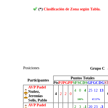
(*)
Clasificación de Zona según Tabla.
Posiciones
Grupo C
Puntos Totales
Participantes
Pts
PJ
PG
PP
SF
SC
DS
GF
GC
DG
S
AVP Padel
4
0
4
25
12
13
Nuñez,
4
2
2
0
Jeremias
100%
67.57%
Solis, Pablo
AVP Padel
2
3
-1
20
23
-3