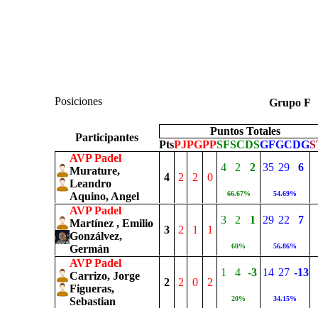
Posiciones
Grupo 
Puntos Totales
Participantes
Pts
PJ
PG
PP
SF
SC
DS
GF
GC
DG
S
AVP Padel
4
2
2
35
29
6
Murature,
4
2
2
0
Leandro
66.67%
54.69%
Aquino, Angel
AVP Padel
3
2
1
29
22
7
Martínez , Emilio
3
2
1
1
Gonzálvez,
60%
56.86%
Germán
AVP Padel
1
4
-3
14
27
-13
Carrizo, Jorge
2
2
0
2
Figueras,
20%
34.15%
Sebastian