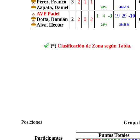
Pérez, Franco
3
2
1
1
Zapata, Daniel
40%
46.51%
AVP Padel
1
4
-3
19
29
-10
Dotta, Damián
2
2
0
2
Alva, Hector
20%
39.58%
(*)
Clasificación de Zona según Tabla.
Posiciones
Grup
Puntos Totales
Participantes