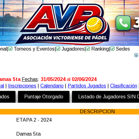
onal
|
Torneos y Eventos
|
Jugadores
|
Ranking
|
Sedes
amas 5ta
Fechas
:
31/05/2024
al
02/06/2024
al
|
Inscripciones
|
Calendario
|
Partidos Jugados
|
Clasificación
zados
Puntaje Otorgado
Listado de Jugadores SIN
DESCRIPCION
ETAPA 2 - 2024
Damas 5ta