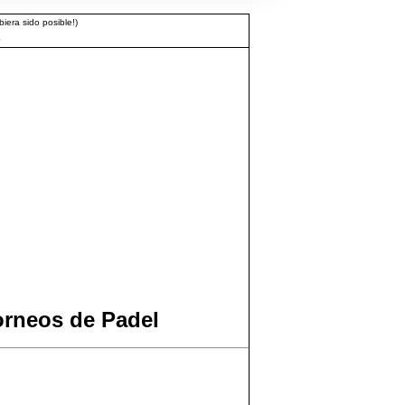
iera sido posible!)
3
orneos de Padel