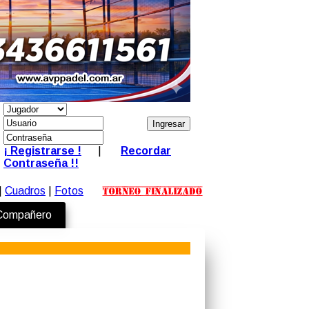
¡ Registrarse !
|
Recordar
Contraseña !!
|
Cuadros
|
Fotos
 Compañero