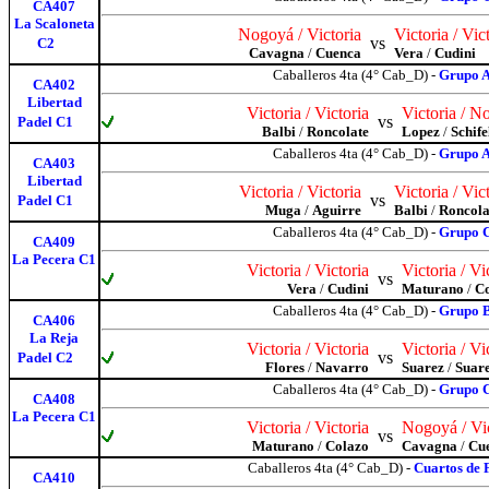
CA407
La Scaloneta
Nogoyá / Victoria
Victoria / Vic
vs
C2
Cavagna
/
Cuenca
Vera
/
Cudini
Caballeros 4ta (4° Cab_D) -
Grupo 
CA402
Libertad
Victoria / Victoria
Victoria / N
vs
Padel C1
Balbi
/
Roncolate
Lopez
/
Schife
Caballeros 4ta (4° Cab_D) -
Grupo 
CA403
Libertad
Victoria / Victoria
Victoria / Vic
vs
Padel C1
Muga
/
Aguirre
Balbi
/
Roncola
Caballeros 4ta (4° Cab_D) -
Grupo 
CA409
La Pecera C1
Victoria / Victoria
Victoria / Vi
vs
Vera
/
Cudini
Maturano
/
C
Caballeros 4ta (4° Cab_D) -
Grupo 
CA406
La Reja
Victoria / Victoria
Victoria / Vi
vs
Padel C2
Flores
/
Navarro
Suarez
/
Suar
Caballeros 4ta (4° Cab_D) -
Grupo 
CA408
La Pecera C1
Victoria / Victoria
Nogoyá / Vic
vs
Maturano
/
Colazo
Cavagna
/
Cu
Caballeros 4ta (4° Cab_D) -
Cuartos de 
CA410