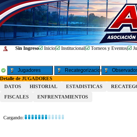
Sin Ingreso
Inicio
|
Institucional
|
Torneos y Eventos
|
Ju
Jugadores
Recategorizaciones
Observado
Detalle de JUGADORES
DATOS
HISTORIAL
ESTADISTICAS
RECATEG
FISCALES
ENFRENTAMIENTOS
Cargando: